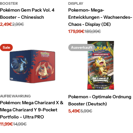
BOOSTER
DISPLAY
Pokémon Gem Pack Vol. 4
Pokemon- Mega-
Booster – Chinesisch
Entwicklungen - Wachsendes-
2,49€
2,99€
Chaos - Display (DE)
Verkaufspreis
Regulärer
179,99€
189,99€
Preis
Verkaufspreis
Regulärer
Preis
Sale
Ausverkauft
AUFBEWAHRUNG
Pokemon - Optimale Ordnung
Pokémon: Mega Charizard X &
Booster (Deutsch)
Mega Charizard Y 9-Pocket
5,49€
5,99€
Verkaufspreis
Regulärer
Portfolio – Ultra PRO
Preis
11,99€
14,99€
Verkaufspreis
Regulärer
Preis