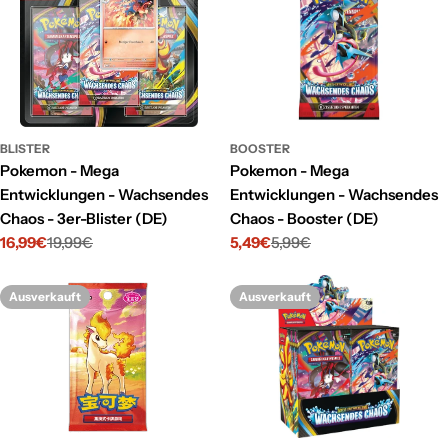
BLISTER
BOOSTER
Pokemon - Mega
Pokemon - Mega
Entwicklungen - Wachsendes
Entwicklungen - Wachsendes
Chaos - 3er-Blister (DE)
Chaos - Booster (DE)
16,99€
19,99€
5,49€
5,99€
Verkaufspreis
Regulärer
Verkaufspreis
Regulärer
Preis
Preis
Ausverkauft
Ausverkauft