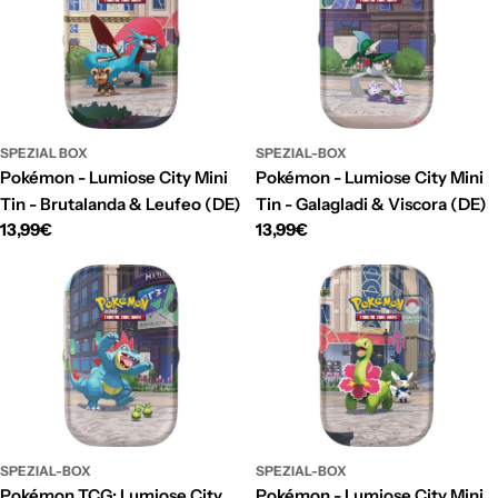
SPEZIAL BOX
SPEZIAL-BOX
Pokémon - Lumiose City Mini
Pokémon - Lumiose City Mini
Tin - Brutalanda & Leufeo (DE)
Tin - Galagladi & Viscora (DE)
Regulärer
13,99€
Regulärer
13,99€
Preis
Preis
SPEZIAL-BOX
SPEZIAL-BOX
Pokémon TCG: Lumiose City
Pokémon - Lumiose City Mini