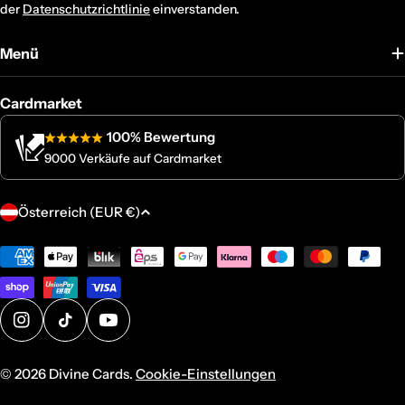
der
Datenschutzrichtlinie
einverstanden.
Menü
Cardmarket
100% Bewertung
9000 Verkäufe auf Cardmarket
L
Österreich (EUR €)
a
n
Zahlungsmethoden
d
/
R
Instagram
TikTok
YouTube
e
g
© 2026
Divine Cards
.
Cookie-Einstellungen
i