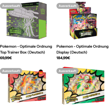
Ausverkauft
Ausverkauft
Pokemon - Optimale Ordnung
Pokemon - Optimale Ordnung
Top Trainer Box (Deutsch)
Display (Deutsch)
Regulärer
69,99€
Regulärer
184,99€
Preis
Preis
Ausverkauft
Ausverkauft