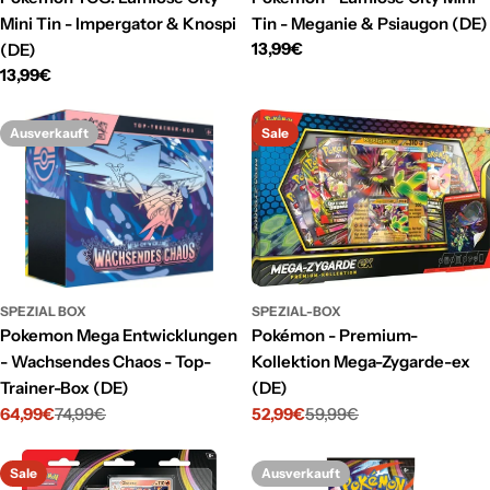
Mini Tin - Impergator & Knospi
Tin - Meganie & Psiaugon (DE)
Regulärer
13,99€
(DE)
Preis
Regulärer
13,99€
Preis
Ausverkauft
Sale
SPEZIAL BOX
SPEZIAL-BOX
Pokemon Mega Entwicklungen
Pokémon - Premium-
- Wachsendes Chaos - Top-
Kollektion Mega-Zygarde-ex
Trainer-Box (DE)
(DE)
64,99€
74,99€
52,99€
59,99€
Verkaufspreis
Regulärer
Verkaufspreis
Regulärer
Preis
Preis
Sale
Ausverkauft