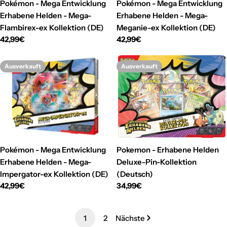
Pokémon - Mega Entwicklung
Pokémon - Mega Entwicklung
Erhabene Helden - Mega-
Erhabene Helden - Mega-
Flambirex-ex Kollektion (DE)
Meganie-ex Kollektion (DE)
Regulärer
42,99€
Regulärer
42,99€
Preis
Preis
Ausverkauft
Ausverkauft
Pokémon - Mega Entwicklung
Pokemon - Erhabene Helden
Erhabene Helden - Mega-
Deluxe-Pin-Kollektion
Impergator-ex Kollektion (DE)
(Deutsch)
Regulärer
42,99€
Regulärer
34,99€
Preis
Preis
1
2
Nächste