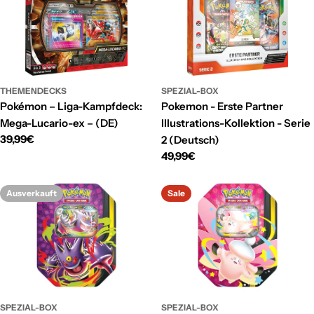
g
:
THEMENDECKS
SPEZIAL-BOX
Pokémon – Liga-Kampfdeck:
Pokemon - Erste Partner
Mega-Lucario-ex – (DE)
Illustrations-Kollektion - Serie
Regulärer
39,99€
2 (Deutsch)
Preis
Regulärer
49,99€
Preis
Ausverkauft
Sale
SPEZIAL-BOX
SPEZIAL-BOX