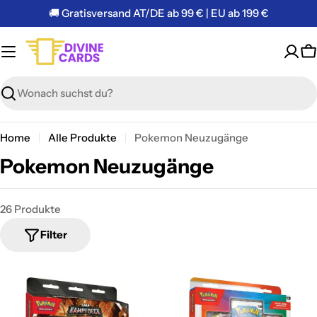
Zum
🚚 Gratisversand AT/DE ab 99 € | EU ab 199 €
Inhalt
springen
W
Suchen
Home
Alle Produkte
Pokemon Neuzugänge
S
Pokemon Neuzugänge
a
m
26 Produkte
m
Filter
l
u
n