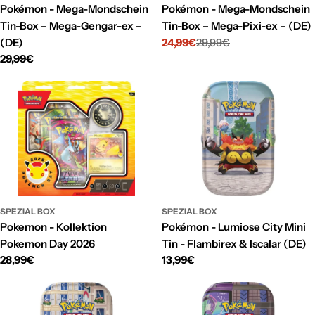
Pokémon - Mega-Mondschein
Pokémon - Mega-Mondschein
Tin-Box – Mega-Gengar-ex –
Tin-Box – Mega-Pixi-ex – (DE)
(DE)
24,99€
29,99€
Verkaufspreis
Regulärer
Regulärer
29,99€
Preis
Preis
SPEZIAL BOX
SPEZIAL BOX
Pokemon - Kollektion
Pokémon - Lumiose City Mini
Pokemon Day 2026
Tin - Flambirex & Iscalar (DE)
Regulärer
28,99€
Regulärer
13,99€
Preis
Preis