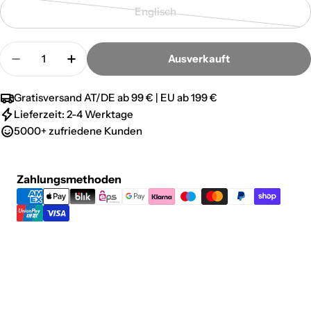
ausverkauft
Englisch
oder
Variante
nicht
ausverkauft
Menge
verfügbar
oder
Ausverkauft
Menge für Absoluter König Düsen-Jack - Common 
Menge für Absoluter König Düsen-Jack
nicht
verfügbar
Gratisversand AT/DE ab 99 € | EU ab 199 €
Lieferzeit: 2-4 Werktage
5000+ zufriedene Kunden
Zahlungsmethoden
Zahlungsmethoden