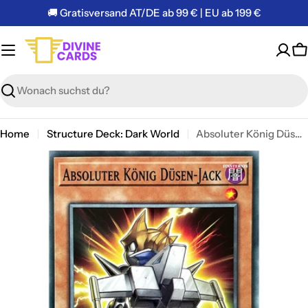
Zum
🚚 Gratisversand AT/DE ab 99 € | EU ab 199 €
Inhalt
springen
W
Suchen
Home
Structure Deck: Dark World
Absoluter König Düsen-Jack - Common