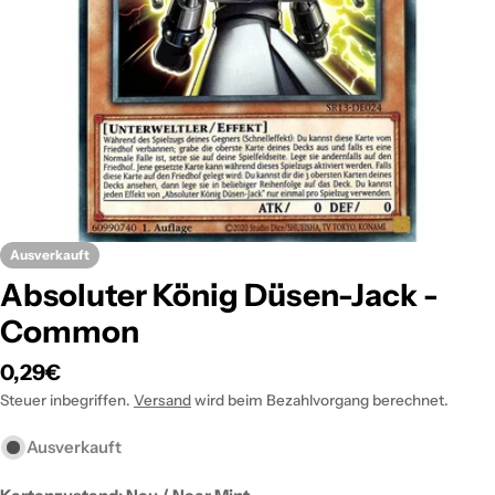
Öffnen Sie das Medium 0 im Modalformat
Ausverkauft
Absoluter König Düsen-Jack -
Common
Regulärer
0,29€
Preis
Steuer inbegriffen.
Versand
wird beim Bezahlvorgang berechnet.
Ausverkauft