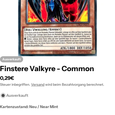
Öffnen Sie das Medium 0 im Modalformat
Ausverkauft
Finstere Valkyre - Common
Regulärer
0,29€
Preis
Steuer inbegriffen.
Versand
wird beim Bezahlvorgang berechnet.
Ausverkauft
Kartenzustand: Neu / Near Mint