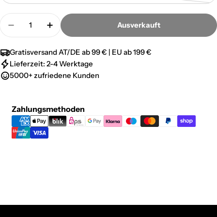
nicht
ausverkauft
Menge
verfügbar
oder
Ausverkauft
Menge für Finstere Valkyre - Common verringern
Menge für Finstere Valkyre - Common e
nicht
verfügbar
Gratisversand AT/DE ab 99 € | EU ab 199 €
Lieferzeit: 2-4 Werktage
5000+ zufriedene Kunden
Zahlungsmethoden
Zahlungsmethoden