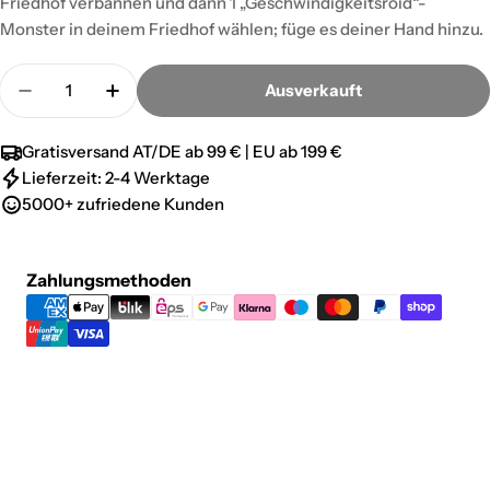
Friedhof verbannen und dann 1 „Geschwindigkeitsroid“-
Monster in deinem Friedhof wählen; füge es deiner Hand hinzu.
Menge
Ausverkauft
Menge für Geschwindigkeitserholung - Common v
Menge für Geschwindigkeitserholung -
Gratisversand AT/DE ab 99 € | EU ab 199 €
Lieferzeit: 2-4 Werktage
5000+ zufriedene Kunden
Zahlungsmethoden
Zahlungsmethoden