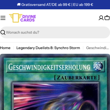
Zum
🚚 Gratisversand AT/DE ab 99 € | EU ab 199 €
Inhalt
springen
W
Suchen
Home
Legendary Duelists 8: Synchro Storm
Geschwindigkeitserholung - Common