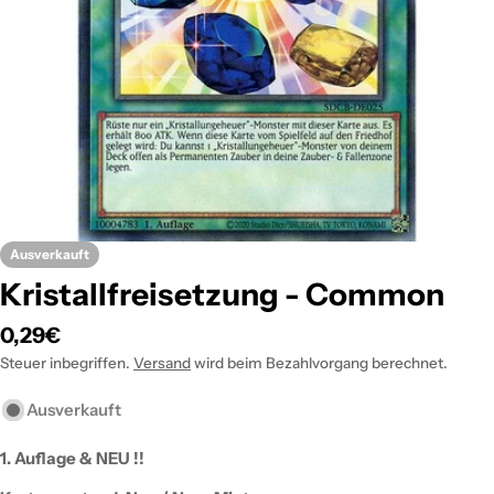
Öffnen Sie das Medium 0 im Modalformat
Ausverkauft
Kristallfreisetzung - Common
Regulärer
0,29€
Preis
Steuer inbegriffen.
Versand
wird beim Bezahlvorgang berechnet.
Ausverkauft
1. Auflage & NEU !!