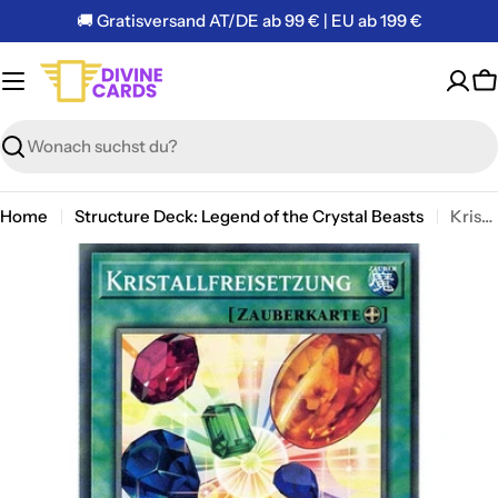
Zum
🚚 Gratisversand AT/DE ab 99 € | EU ab 199 €
Inhalt
springen
W
Suchen
Home
Structure Deck: Legend of the Crystal Beasts
Kristallfreisetzung - Common