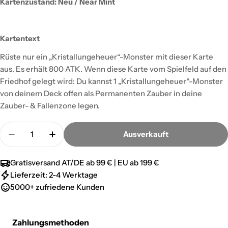
Kartenzustand: Neu / Near Mint
Kartentext
Rüste nur ein „Kristallungeheuer“-Monster mit dieser Karte
aus. Es erhält 800 ATK. Wenn diese Karte vom Spielfeld auf den
Friedhof gelegt wird: Du kannst 1 „Kristallungeheuer“-Monster
von deinem Deck offen als Permanenten Zauber in deine
Zauber- & Fallenzone legen.
Menge
Ausverkauft
Menge für Kristallfreisetzung - Common verringe
Menge für Kristallfreisetzung - Common
Gratisversand AT/DE ab 99 € | EU ab 199 €
Lieferzeit: 2-4 Werktage
5000+ zufriedene Kunden
Zahlungsmethoden
Zahlungsmethoden