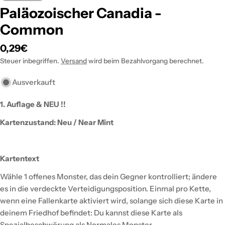
Paläozoischer Canadia -
Common
Regulärer
0,29€
Preis
Steuer inbegriffen.
Versand
wird beim Bezahlvorgang berechnet.
Ausverkauft
1. Auflage & NEU !!
Kartenzustand: Neu / Near Mint
Kartentext
Wähle 1 offenes Monster, das dein Gegner kontrolliert; ändere
es in die verdeckte Verteidigungsposition. Einmal pro Kette,
wenn eine Fallenkarte aktiviert wird, solange sich diese Karte in
deinem Friedhof befindet: Du kannst diese Karte als
Spezialbeschwörung als Normales Monster