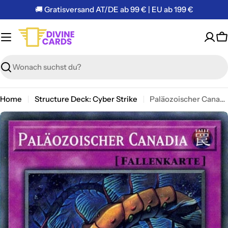
Zum
🚚 Gratisversand AT/DE ab 99 € | EU ab 199 €
Inhalt
springen
W
Suchen
Home
Structure Deck: Cyber Strike
Paläozoischer Canadia - Common