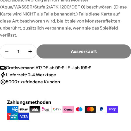
(Aqua/WASSER/Stufe 2/ATK 1200/DEF 0) beschwören. (Diese
Karte wird NICHT als Falle behandelt.) Falls diese Karte auf
diese Art beschworen wird, bleibt sie von Monstereffekten
unberührt, zusätzlich verbanne sie, wenn sie das Spielfeld
verlässt.
Menge
Ausverkauft
Menge für Paläozoischer Canadia - Common verri
Menge für Paläozoischer Canadia - Co
Gratisversand AT/DE ab 99 € | EU ab 199 €
Lieferzeit: 2-4 Werktage
5000+ zufriedene Kunden
Zahlungsmethoden
Zahlungsmethoden