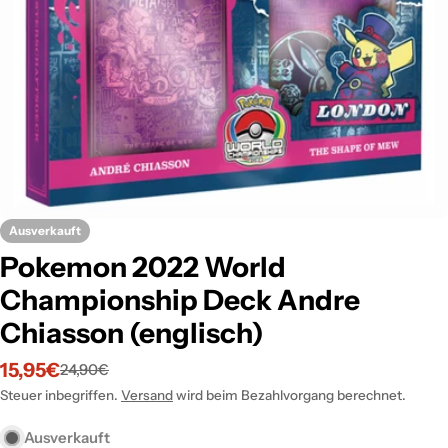
Öffnen Sie das Medium 0 im Modalformat
Ausverkauft
Pokemon 2022 World
Championship Deck Andre
Chiasson (englisch)
15,95€
24,90€
Verkaufspreis
Regulärer
Preis
Steuer inbegriffen.
Versand
wird beim Bezahlvorgang berechnet.
Ausverkauft