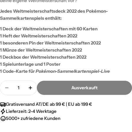
deine eigene Weltmeisterschaft vor?
Jedes Weltmeisterschaftsdeck 2022 des Pokémon-
Sammelkartenspiels enthält:
1 Deck der Weltmeisterschaften mit 60 Karten
1 Heft der Weltmeisterschaften 2022
1 besonderen Pin der Weltmeisterschaften 2022
1 Münze der Weltmeisterschaften 2022
1 Deckbox der Weltmeisterschaften 2022
1 Spielunterlage und 1 Poster
1 Code-Karte für
Pokémon-Sammelkartenspiel-Live
Menge
Ausverkauft
Menge für Pokemon 2022 World Championship Deck
Menge für Pokemon 2022 World Champion
Gratisversand AT/DE ab 99 € | EU ab 199 €
Lieferzeit: 2-4 Werktage
5000+ zufriedene Kunden