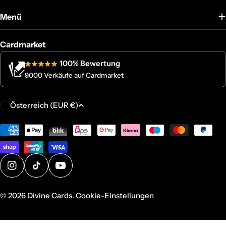
Menü
Cardmarket
100% Bewertung
9000 Verkäufe auf Cardmarket
L
Österreich (EUR €)
a
n
Zahlungsmethoden
d
/
R
Instagram
TikTok
YouTube
e
g
© 2026
Divine Cards
.
Cookie-Einstellungen
i
o