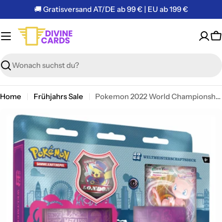
Zum
🚚 Gratisversand AT/DE ab 99 € | EU ab 199 €
Inhalt
springen
W
Suchen
Home
Frühjahrs Sale
Pokemon 2022 World Championship Deck Andre Chiasson (englisch)