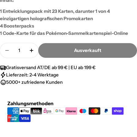
Inhalt:
1 Entwicklungspack mit 23 Karten, darunter 1 von 4
einzigartigen holografischen Promokarten
4 Boosterpacks
1 Code-Karte für das Pokémon-Sammelkartenspiel-Online
Menge
Ausverkauft
Menge für Pokemon Flammende Finsternis - Pre-Re
Menge für Pokemon Flammende Finsternis
Gratisversand AT/DE ab 99 € | EU ab 199 €
Lieferzeit: 2-4 Werktage
5000+ zufriedene Kunden
Zahlungsmethoden
Zahlungsmethoden