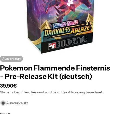
Öffnen Sie das Medium 0 im Modalformat
Ausverkauft
Pokemon Flammende Finsternis
- Pre-Release Kit (deutsch)
Regulärer
39,90€
Preis
Steuer inbegriffen.
Versand
wird beim Bezahlvorgang berechnet.
Ausverkauft