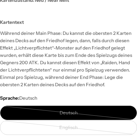
Kartenzustand: Neu / Near Mint
Kartentext
Während deiner Main Phase: Du kannst die obersten 2 Karten
deines Decks auf den Friedhof legen, dann, falls durch diesen
Effekt „Lichtverpflichtet“-Monster auf den Friedhof gelegt
wurden, erhält diese Karte bis zum Ende des Spielzugs deines
Gegners 200 ATK. Du kannst diesen Effekt von „Raiden, Hand
der Lichtverpflichteten“ nur einmal pro Spielzug verwenden.
Einmal pro Spielzug, während deiner End Phase: Lege die
obersten 2 Karten deines Decks auf den Friedhof.
Sprache:
Deutsch
Deutsch
Variante
ausverkauft
Englisch
oder
Variante