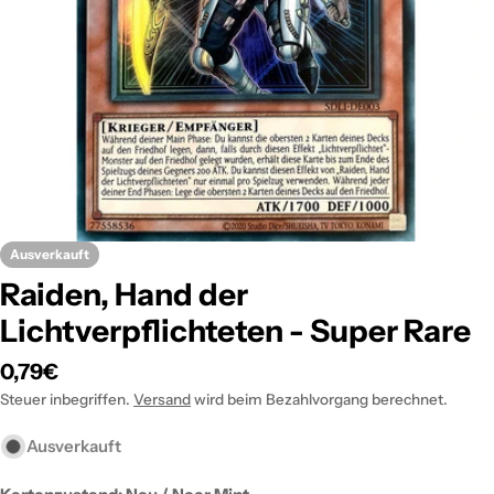
Öffnen Sie das Medium 0 im Modalformat
Ausverkauft
Raiden, Hand der
Lichtverpflichteten - Super Rare
Regulärer
0,79€
Preis
Steuer inbegriffen.
Versand
wird beim Bezahlvorgang berechnet.
Ausverkauft