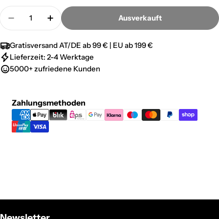
nicht
ausverkauft
Menge
verfügbar
oder
Ausverkauft
Menge für Raiden, Hand der Lichtverpflichteten - 
Menge für Raiden, Hand der Lichtverpfli
nicht
verfügbar
Gratisversand AT/DE ab 99 € | EU ab 199 €
Lieferzeit: 2-4 Werktage
5000+ zufriedene Kunden
Zahlungsmethoden
Zahlungsmethoden
Newsletter