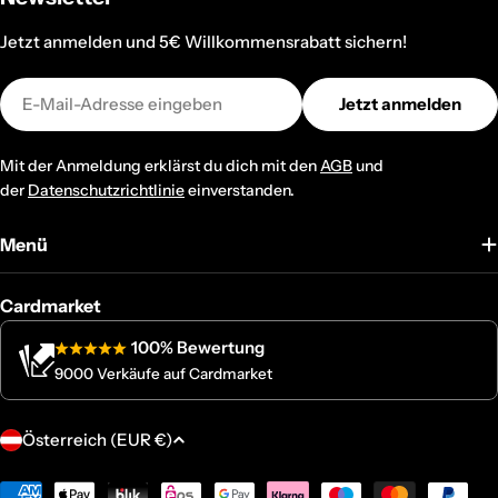
Jetzt anmelden und 5€ Willkommensrabatt sichern!
E-
Jetzt anmelden
Mail
Mit der Anmeldung erklärst du dich mit den
AGB
und
der
Datenschutzrichtlinie
einverstanden.
Menü
Cardmarket
100% Bewertung
9000 Verkäufe auf Cardmarket
L
Österreich (EUR €)
a
Zahlungsmethoden