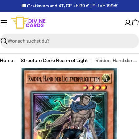
Zum
🚚 Gratisversand AT/DE ab 99 € | EU ab 199 €
Inhalt
springen
W
Suchen
Home
Structure Deck: Realm of Light
Raiden, Hand der Lichtverpflichteten - Super Rare