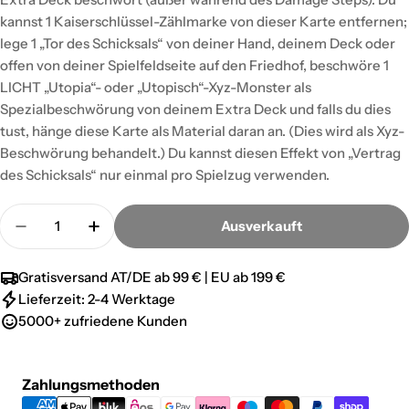
kannst 1 Kaiserschlüssel-Zählmarke von dieser Karte entfernen;
lege 1 „Tor des Schicksals“ von deiner Hand, deinem Deck oder
offen von deiner Spielfeldseite auf den Friedhof, beschwöre 1
LICHT „Utopia“- oder „Utopisch“-Xyz-Monster als
Spezialbeschwörung von deinem Extra Deck und falls du dies
tust, hänge diese Karte als Material daran an. (Dies wird als Xyz-
Beschwörung behandelt.) Du kannst diesen Effekt von „Vertrag
des Schicksals“ nur einmal pro Spielzug verwenden.
Menge
Ausverkauft
Menge für Vertrag des Schicksals - Ultra Rare verr
Menge für Vertrag des Schicksals - Ultra
Gratisversand AT/DE ab 99 € | EU ab 199 €
Lieferzeit: 2-4 Werktage
5000+ zufriedene Kunden
Zahlungsmethoden
Zahlungsmethoden