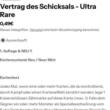
Vertrag des Schicksals - Ultra
Rare
Regulärer
0,49€
Preis
Steuer inbegriffen.
Versand
wird beim Bezahlvorgang berechnet.
Ausverkauft
1. Auflage & NEU !!
Kartenzustand: Neu / Near Mint
Kartentext
Jedes Mal, wenn eine oder mehr Karten, die du kontrollierst,
durch Kampf oder einen Karteneffekt zerstört werden, lege 1
Kaiserschlüssel-Zählmarke auf diese Karte (max. 1). Falls dein
Gegner ein oder mehr Monster als Spezialbeschwörung vom
Extra Deck beschwört (außer während des Damage Steps): Du