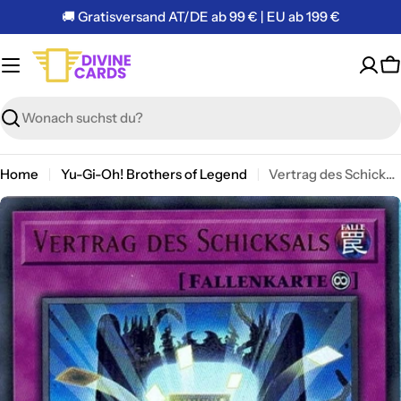
Zum
🚚 Gratisversand AT/DE ab 99 € | EU ab 199 €
Inhalt
springen
W
Suchen
Home
Yu-Gi-Oh! Brothers of Legend
Vertrag des Schicksals - Ultra Rare