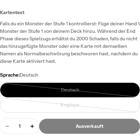
Kartentext
Falls du ein Monster der Stufe 1 kontrollierst: Füge deiner Hand 1
Monster der Stufe 1 von deinem Deck hinzu. Während der End
Phase dieses Spielzugs erhältst du 2000 Schaden, falls du nicht
das hinzugefügte Monster oder eine Karte mit demselben
Namen als Normalbeschwörung beschworen hast, nachdem du
diese Karte aktiviert hast.
Sprache:
Deutsch
Deutsch
Variante
ausverkauft
Englisch
oder
Variante
nicht
ausverkauft
Menge
verfügbar
oder
Ausverkauft
Menge für Wau bist du? - Common verringern
Menge für Wau bist du? - Common erhö
nicht
verfügbar