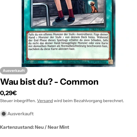
Öffnen Sie das Medium 0 im Modalformat
Ausverkauft
Wau bist du? - Common
Regulärer
0,29€
Preis
Steuer inbegriffen.
Versand
wird beim Bezahlvorgang berechnet.
Ausverkauft
Kartenzustand: Neu / Near Mint