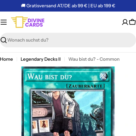
Zum
🚚 Gratisversand AT/DE ab 99 € | EU ab 199 €
Inhalt
springen
W
Suchen
Home
Legendary Decks II
Wau bist du? - Common