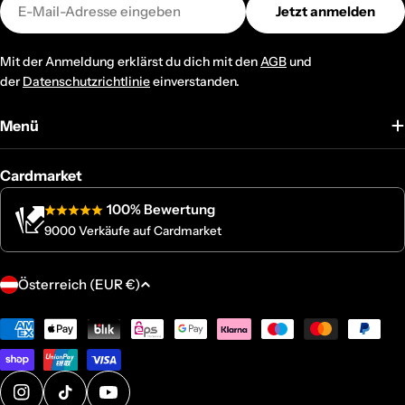
Jetzt anmelden
Mail
Mit der Anmeldung erklärst du dich mit den
AGB
und
der
Datenschutzrichtlinie
einverstanden.
Menü
Cardmarket
100% Bewertung
9000 Verkäufe auf Cardmarket
L
Österreich (EUR €)
a
n
Zahlungsmethoden
d
/
R
Instagram
TikTok
YouTube